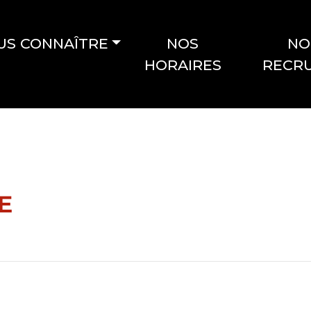
US CONNAÎTRE
NOS
NO
HORAIRES
RECR
E